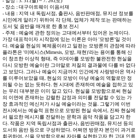
- 일정 : 3. 31.(월) ~ 7. 26.(토)
- 장소 : 대구아트웨이 이음서재
- 내용 : 지역 내 독립서점, 출판사, 음반판매점, 뮤지션 정보를
시민에게 알리기 위하여 각 단체, 업체가 제작 또는 판매하는
도서 및 음반을 매개로 한 홍보 전시
- 주제 : 예술에 관한 정의는 고대에서부터 있어온 논제이다.
가장 대표적이자 시작점에 있는 이론은 아마 '모방론'일 것이
다. 예술을 현실의 복제품이라고 일컫는 모방론의 관점에 따라
플라톤은 '미메시스(Mimesis, 모방, 재현)'라는 용어를 통해 신
이 창조한 이상적 형태, 즉 이데아를 모방한 불완전한 현실을
다시 모방한 예술이란 그야말로 저질의 결과물에 다를 바 없다
고 보았다. 그러나 예술이 지금까지 인간에게 사랑받아온 역사
를 미루어보았을 때, 현실의 모방이 마냥 예술의 역할로만 정
의될 수는 없는 듯하다. 현 시대에 존재하며 예술을 접하고 있
는 우리 대부분은 이미 알고 있다. 현실을 모방함으로써 현실
의 이면에 존재하는 강렬한 감정과 의미를 전달할 수 있는 가
장 효과적인 메신저가 사실 예술이라는 것을. 그렇기에 이번
전시에서는 예술적 표현으로 모방된 현실 속에서, 진짜 현실에
서 필요한 메시지를 전달하는 문학과 음악 작품을 담고자 한
다. 작품은 지역 독립서점과 출판사, 음반판매점, 뮤지션 등의
도서와 음반 등으로 구성하였다. 어쩌면 방문자 본인이 과거로
회귀하여, 신을 모방함으로써 자아를 실현하고자 한 고대 인류